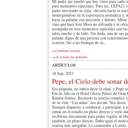
Mi padre me enseñó que hay vinos para cada oca
para momentos especiales. Para mí, CEPA21 es
padre moviendo su copa, elevarla hacia su nariz
sumergiéndose en la experiencia aromática y, d
hacia su paladar con precisión y deleite. Mirar
vino que hace José Moro no defrauda y te ofrec
acompaña en esos momentos especiales con las
sabía mucho y de todo. Sin duda, una de sus gr
paladar digno de una persona con conocimiento
ocasión, fue a las bodegas de su...
+ Continuar leyendo
→ Ir a todos los artículos
ARTÍCULOS
18 Sep, 2023
Pepe, el Cielo debe sonar d
Era pequeña, no sabría decir la edad, y Pepe e
Fin de Año en el Hotel Gloria Palace de Gran C
Ramón Suárez. Recuerdo la sonrisa cómplice y 
de su vida. “Las niñas” nos decían. Nos dicen. 
Siempre dispuesto a colaborar, a participar, a a
entrar en el estudio en pleno directo y verle da
recibirme únicamente para poder regalar su lib
también, en pleno directo. Daba igual el motiv
sonrisa más amigable. Le comentaba a Loreto, 