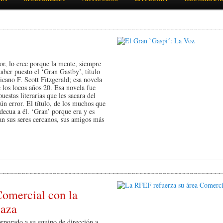
or, lo cree porque la mente, siempre
haber puesto el ‘Gran Gastby’, título
icano F. Scott Fitzgerald; esa novela
e los locos años 20. Esa novela fue
stas literarias que les sacara del
ún error. El título, de los muchos que
decua a él. ‘Gran’ porque era y es
an sus seres cercanos, sus amigos más
Comercial con la
laza
rporado a su equipo de dirección a