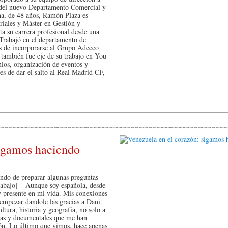
e del nuevo Departamento Comercial y
a, de 48 años, Ramón Plaza es
iales y Máster en Gestión y
ta su carrera profesional desde una
 Trabajó en el departamento de
s de incorporarse al Grupo Adecco
también fue eje de su trabajo en You
nios, organización de eventos y
es de dar el salto al Real Madrid CF,
sigamos haciendo
ando de preparar algunas preguntas
s abajo] – Aunque soy española, desde
y presente en mi vida. Mis conexiones
 empezar dandole las gracias a Dani.
tura, historia y geografía, no solo a
pas y documentales que me han
ión. Lo último que vimos, hace apenas