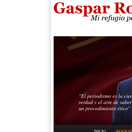
"El periodismo es la cie
verdad y el arte de sabe
un procedimiento ético"
Menú principal
INICIO
BIOGRAF
IR AL CONTENIDO PRINC
IR AL CONTENIDO SECUN