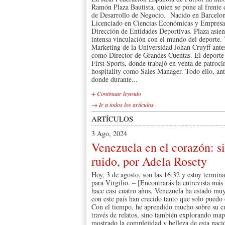
Ramón Plaza Bautista, quien se pone al frent
de Desarrollo de Negocio. Nacido en Barcelon
Licenciado en Ciencias Económicas y Empresar
Dirección de Entidades Deportivas. Plaza asien
intensa vinculación con el mundo del deporte.
Marketing de la Universidad Johan Cruyff ante
como Director de Grandes Cuentas. El deporte 
First Sports, donde trabajó en venta de patroci
hospitality como Sales Manager. Todo ello, ant
donde durante...
+ Continuar leyendo
→ Ir a todos los artículos
ARTÍCULOS
3 Ago, 2024
Venezuela en el corazón: 
ruido, por Adela Rosety
Hoy, 3 de agosto, son las 16:32 y estoy termin
para Virgilio. – [Encontrarás la entrevista má
hace casi cuatro años, Venezuela ha estado mu
con este país han crecido tanto que solo puedo
Con el tiempo, he aprendido mucho sobre su cul
través de relatos, sino también explorando ma
mostrado la complejidad y belleza de esta nac