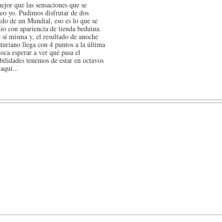
ejor que las sensaciones que se
creo yo. Pudimos disfrutar de dos
ido de un Mundial, eso es lo que se
dio con apariencia de tienda beduina.
 sí misma y, el resultado de anoche
turiano llega con 4 puntos a la última
toca esperar a ver qué pasa el
bilidades tenemos de estar en octavos
aquí...