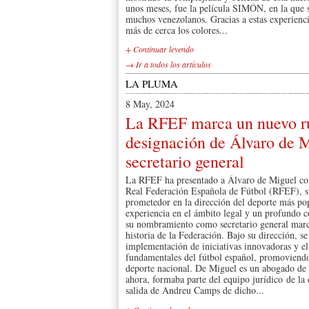
unos meses, fue la película SIMÓN, en la que s
muchos venezolanos. Gracias a estas experienci
más de cerca los colores...
+ Continuar leyendo
→ Ir a todos los artículos
LA PLUMA
8 May, 2024
La RFEF marca un nuevo r
designación de Álvaro de 
secretario general
La RFEF ha presentado a Álvaro de Miguel como
Real Federación Española de Fútbol (RFEF), s
prometedor en la dirección del deporte más p
experiencia en el ámbito legal y un profundo c
su nombramiento como secretario general mar
historia de la Federación. Bajo su dirección, se
implementación de iniciativas innovadoras y el 
fundamentales del fútbol español, promoviendo
deporte nacional. De Miguel es un abogado de 
ahora, formaba parte del equipo jurídico de la e
salida de Andreu Camps de dicho...