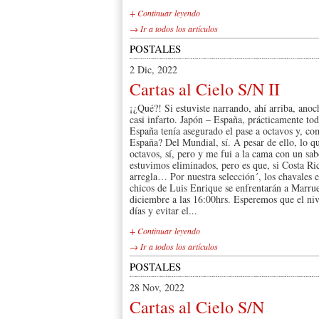
+ Continuar leyendo
→ Ir a todos los artículos
POSTALES
2 Dic, 2022
Cartas al Cielo S/N II
¡¿Qué?! Si estuviste narrando, ahí arriba, an
casi infarto. Japón – España, prácticamente t
España tenía asegurado el pase a octavos y, c
España? Del Mundial, sí. A pesar de ello, lo q
octavos, sí, pero y me fui a la cama con un sab
estuvimos eliminados, pero es que, si Costa Ri
arregla… Por nuestra selección´, los chavales e
chicos de Luis Enrique se enfrentarán a Marru
diciembre a las 16:00hrs. Esperemos que el niv
días y evitar el...
+ Continuar leyendo
→ Ir a todos los artículos
POSTALES
28 Nov, 2022
Cartas al Cielo S/N