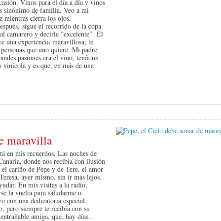
sión. Vinos para el día a día y vinos
 sinónimo de familia. Veo a mi
 mientras cierra los ojos,
espués, sigue el recorrido de la copa
 al camarero y decirle “excelente”. El
e una experiencia maravillosa; te
 personas que uno quiere. Mi padre
andes pasiones era el vino, tenía un
 vinícola y es que, en más de una
e maravilla
stá en mis recuerdos. Las noches de
anaria, donde nos recibía con ilusión
el cariño de Pepe y de Tere, el amor
Teresa, ayer mismo, sin ir más lejos.
yudar. En mis visitas a la radio,
rse la vuelta para saludarme o
ro con una dedicatoria especial,
o, pero siempre te recibía con su
entrañable amiga, que, hay días...