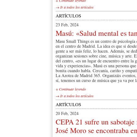
+ Continuar leyendo
→ Ir a todos los artículos
ARTÍCULOS
23 Feb, 2024
Masú: «Salud mental es ta
Masu Small Things es un centro de psicología c
en el centro de Madrid. La idea es que si desde
gente a ser más feliz, lo hacen. Además, se ded
organizan sesiones sobre cine, música y arte. E
del centro, «es un lugar de encuentro entre la 
vida y experiencias». Masú es una persona que 
bonita cuando habla. Cercanía, cariño y empat
La Azotea de Madrid 365. Organizáis eventos, a
sí, tenemos un curso de música que ya va por l
+ Continuar leyendo
→ Ir a todos los artículos
ARTÍCULOS
20 Feb, 2024
CEPA 21 sufre un sabotaje 
José Moro se encontraba en