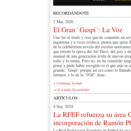
RECORDÁNDOTE
2 Mar, 2026
El Gran `Gaspi´: La Voz
Uno lee el título y cree que he cometido un err
juguetona y a veces errática, piensa que quise 
de la celebérrima novela del escritor norteamer
que retrató la época del Art Decó, del jazz y d
manual de una generación ávida de nuevas propue
tedio y la rutina. Pero no, no he cometido ning
pensé y pude haber escogido es el que más se a
grande; ‘Gaspi’ porque así era como lo llamab
íntimos; y lo de la ‘VOZ’ tiene...
+ Continuar leyendo
→ Ir a todos los artículos
ARTÍCULOS
4 Sep, 2024
La RFEF refuerza su área 
incorporación de Ramón P
La Real Federación Española de Fútbol ha inco